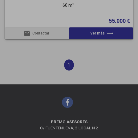
2
60 m
55.000 €
email
trending_flat
Contactar
Ver más
1
PREMG ASESORES
C/ FUENTENUEVA, 2 LOCAL N 2