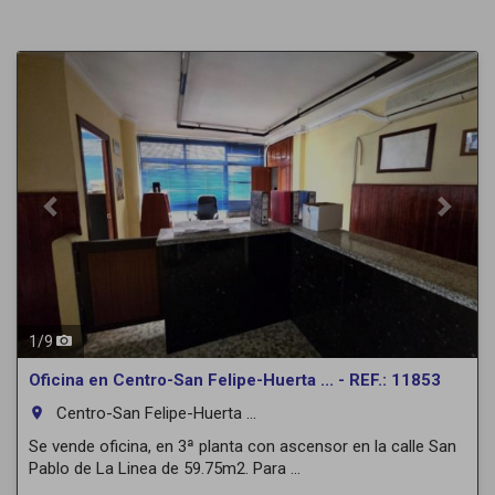
Previous
Next
1
/
9
Oficina en Centro-San Felipe-Huerta ... - REF.: 11853
Centro-San Felipe-Huerta ...
room
Se vende oficina, en 3ª planta con ascensor en la calle San
Pablo de La Linea de 59.75m2. Para ...