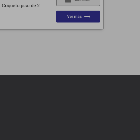
email
Contactar
Coqueto piso de 2...
trending_flat
Ver más
m