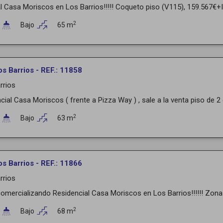
l Casa Moriscos en Los Barrios!!!!! Coqueto piso (V115), 159.567€+IV
2
Bajo
65 m
os Barrios - REF.: 11858
rrios
cial Casa Moriscos ( frente a Pizza Way ) , sale a la venta piso de 2 d
2
Bajo
63 m
os Barrios - REF.: 11866
rrios
mercializando Residencial Casa Moriscos en Los Barrios!!!!!! Zona tr
2
Bajo
68 m