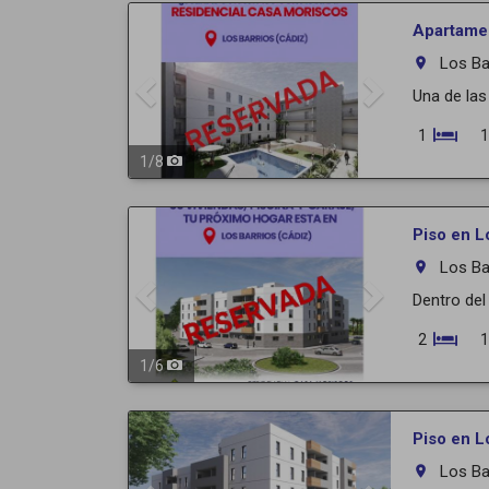
Previous
Next
Apartamen
Los Ba
room
Una de las
1
1
1
/
8
Previous
Next
Piso en L
Los Ba
room
Dentro del
2
1
1
/
6
Previous
Next
Piso en L
Los Ba
room