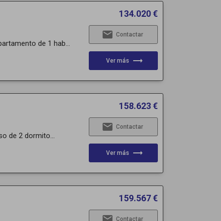
134.020 €
email
Contactar
partamento de 1 hab...
trending_flat
Ver más
158.623 €
email
Contactar
so de 2 dormito...
trending_flat
Ver más
159.567 €
email
Contactar