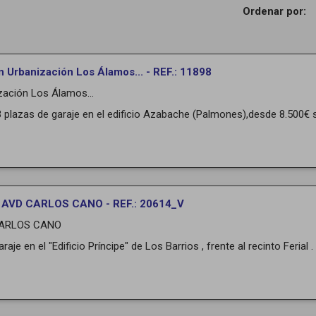
Ordenar por:
n Urbanización Los Álamos... - REF.: 11898
zación Los Álamos...
 plazas de garaje en el edificio Azabache (Palmones),desde 8.500€ s
n AVD CARLOS CANO - REF.: 20614_V
ARLOS CANO
raje en el "Edificio Príncipe" de Los Barrios , frente al recinto Ferial .