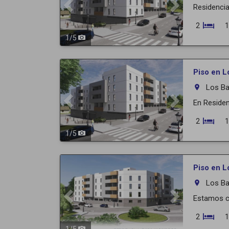
Residencia
2
1
1
/
5
Previous
Next
Piso en L
Los Ba
room
En Residen
2
1
1
/
5
Previous
Next
Piso en L
Los Ba
room
Estamos co
2
1