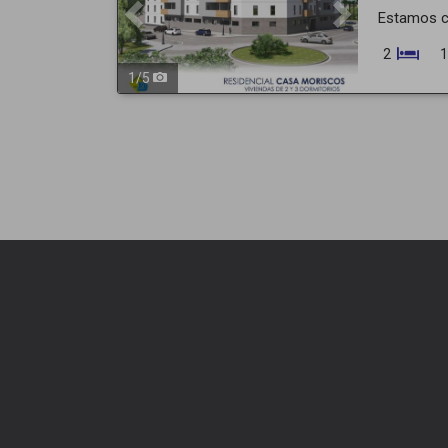
Estamos co
2
1
1
/
5