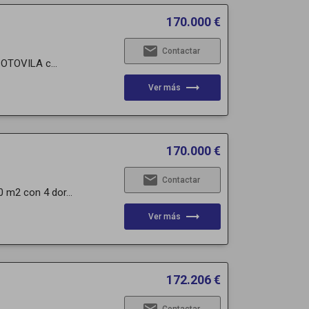
170.000 €
email
Contactar
SOTOVILA c...
trending_flat
Ver más
170.000 €
email
Contactar
 m2 con 4 dor...
trending_flat
Ver más
172.206 €