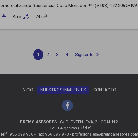
mercializando Residencial Casa Moriscos!!!!! (V103) 172.206€+IVA. 
2
Bajo
74 m
chevron_right
1
2
3
4
Siguiente
INICIO
NUESTROS INMUEBLES
CONTACTO
PREMG ASESORES
-
C/ FUENTENUEVA, 2 LOCAL N 2
11203 Algeciras (Cádiz)
Telf.: 956 099 976 - Fax: 956 099 978 -
profesionales@premgasesores.co