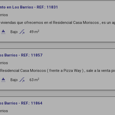
to en Los Barrios - REF.: 11831
rrios
 viviendas que ofrecemos en el Residencial Casa Moriscos , es un a
2
Bajo
49 m
os Barrios - REF.: 11857
rrios
 Residencial Casa Moriscos ( frente a Pizza Way ) , sale a la venta pi
2
Bajo
63 m
os Barrios - REF.: 11864
rrios