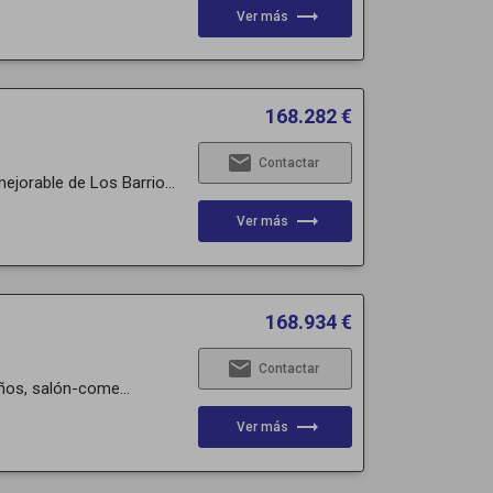
trending_flat
Ver más
168.282 €
email
Contactar
jorable de Los Barrio...
trending_flat
Ver más
168.934 €
email
Contactar
ños, salón-come...
trending_flat
Ver más