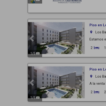
1
/
5
Previous
Next
Piso en L
Los Ba
room
Estamos em
2
1
1
/
5
Previous
Next
Piso en L
Los Ba
room
A la venta
2
2
1
/
5