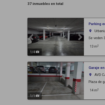
37 inmuebles en total
Previous
Next
Parking e
Urbani
room
Se veden 3
2
13 m
1
/
4
Garaje e
AVD C
room
Plaza de ga
2
14 m
1
/
1