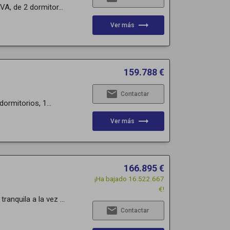
A, de 2 dormitor...
trending_flat
Ver más
159.788 €
email
Contactar
ormitorios, 1...
trending_flat
Ver más
166.895 €
¡Ha bajado 16.522.667
€!
anquila a la vez ...
email
Contactar