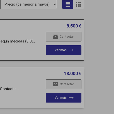
8.500 €
email
Contactar
egún medidas (8.50...
trending_flat
Ver más
18.000 €
email
Contactar
 Contacte ...
trending_flat
Ver más