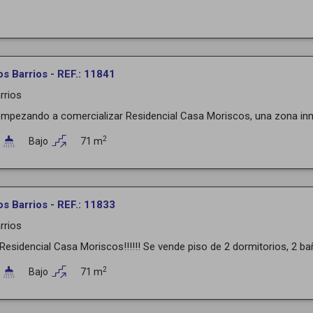
os Barrios - REF.: 11841
rrios
pezando a comercializar Residencial Casa Moriscos, una zona inme
2
Bajo
71 m
os Barrios - REF.: 11833
rrios
 Residencial Casa Moriscos!!!!!! Se vende piso de 2 dormitorios, 2 ba
2
Bajo
71 m